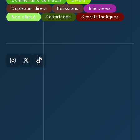
Commentaire de match
Divers
Duplex en direct
Emissions
Interviews
Non classé
Reportages
Secrets tactiques