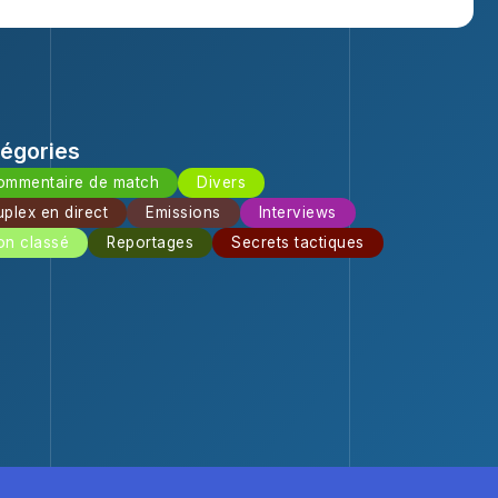
égories
ommentaire de match
Divers
plex en direct
Emissions
Interviews
on classé
Reportages
Secrets tactiques