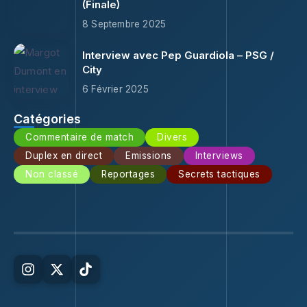
(Finale)
8 Septembre 2025
Interview avec Pep Guardiola – PSG /
City
6 Février 2025
Catégories
Commentaire de match
Divers
Duplex en direct
Emissions
Interviews
Non classé
Reportages
Secrets tactiques