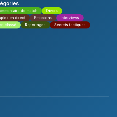
égories
ommentaire de match
Divers
plex en direct
Emissions
Interviews
on classé
Reportages
Secrets tactiques